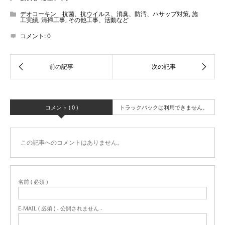
デオコーキン 抗菌、抗ウイルス、消臭、防汚、ハサップ対策
,
施
工実績
,
清掃工事
,
その他工事、活動など
コメント:
0
コメント ( 0 )
トラックバックは利用できません。
この記事へのコメントはありません。
名前 ( 必須 )
E-MAIL ( 必須 ) - 公開されません -