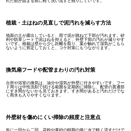
れた筋が固まる前に軽く洗い流すと残りにくいです。
植栽・土はねの見直しで泥汚れを減らす方法
地面の土が露出していると、雨で泥が跳ねて下部が汚れます。砂
利や防草シートで泥はねを抑えると、外壁下部の汚れが減りやす
いです。植栽は壁から少し距離を取り、葉が触れて湿気がこもら
ないように剪定しておくと、コケ対策にもつながります。
換気扇フードや配管まわりの汚れ対策
台所や浴室の換気は、油分や湿気が外壁に付きやすいです。フー
ド周りは中性洗剤で拭ける範囲を定期的に掃除し、配管の貫通部
にすき間がないかも見ておきます。すき間があると汚れだけでな
く雨水も入りやすくなります。
外壁材を傷めにくい掃除の頻度と注意点
年に一回から二回、花粉や黄砂の時期の後に水で軽く流すだけで