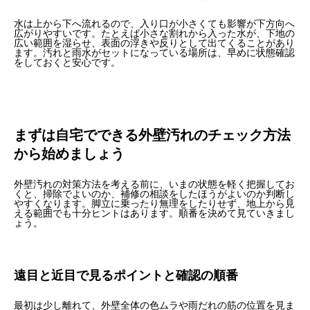
水は上から下へ流れるので、入り口が小さくても影響が下方向へ
広がりやすいです。たとえば小さな割れから入った水が、下地の
広い範囲を湿らせ、表面の浮きや反りとして出てくることがあり
ます。汚れと雨水がセットになっている場所は、早めに状態確認
をしておくと安心です。
まずは自宅でできる外壁汚れのチェック方法
から始めましょう
外壁汚れの対策方法を考える前に、いまの状態を軽く把握してお
くと、掃除でよいのか、補修の相談をしたほうがよいのか判断し
やすくなります。脚立に乗ったり無理をしたりせず、地上から見
える範囲でも十分ヒントはあります。順番を決めて見ていきまし
ょう。
遠目と近目で見るポイントと確認の順番
最初は少し離れて、外壁全体の色ムラや雨だれの筋の位置を見ま