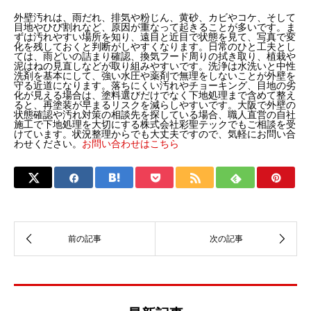
外壁汚れは、雨だれ、排気や粉じん、黄砂、カビやコケ、そして
目地やひび割れなど、原因が重なって起きることが多いです。ま
ずは汚れやすい場所を知り、遠目と近目で状態を見て、写真で変
化を残しておくと判断がしやすくなります。日常のひと工夫とし
ては、雨どいの詰まり確認、換気フード周りの拭き取り、植栽や
泥はねの見直しなどが取り組みやすいです。洗浄は水洗いと中性
洗剤を基本にして、強い水圧や薬剤で無理をしないことが外壁を
守る近道になります。落ちにくい汚れやチョーキング、目地の劣
化が見える場合は、塗料選びだけでなく下地処理まで含めて整え
ると、再塗装が早まるリスクを減らしやすいです。大阪で外壁の
状態確認や汚れ対策の相談先を探している場合、職人直営の自社
施工で下地処理を大切にする株式会社彩聖テックでもご相談を受
けています。状況整理からでも大丈夫ですので、気軽にお問い合
わせください。
お問い合わせはこちら