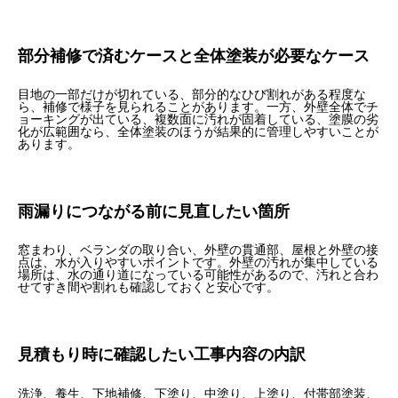
部分補修で済むケースと全体塗装が必要なケース
目地の一部だけが切れている、部分的なひび割れがある程度な
ら、補修で様子を見られることがあります。一方、外壁全体でチ
ョーキングが出ている、複数面に汚れが固着している、塗膜の劣
化が広範囲なら、全体塗装のほうが結果的に管理しやすいことが
あります。
雨漏りにつながる前に見直したい箇所
窓まわり、ベランダの取り合い、外壁の貫通部、屋根と外壁の接
点は、水が入りやすいポイントです。外壁の汚れが集中している
場所は、水の通り道になっている可能性があるので、汚れと合わ
せてすき間や割れも確認しておくと安心です。
見積もり時に確認したい工事内容の内訳
洗浄、養生、下地補修、下塗り、中塗り、上塗り、付帯部塗装、