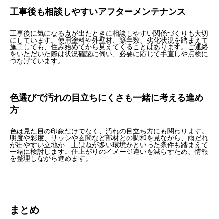
工事後も相談しやすいアフターメンテナンス
工事後に気になる点が出たときに相談しやすい関係づくりも大切
にしています。使用塗料や外壁材、築年数、劣化状況を踏まえて
施工しても、住み始めてから見えてくることはあります。ご連絡
をいただいた際は状況確認に伺い、必要に応じて手直しや点検に
つなげています。
色選びで汚れの目立ちにくさも一緒に考える進め
方
色は見た目の印象だけでなく、汚れの目立ち方にも関わります。
明度や彩度、サッシや玄関など部材との調和を見ながら、雨だれ
が出やすい立地か、土はねが多い環境かといった条件も踏まえて
一緒に検討します。仕上がりのイメージ違いを減らすため、情報
を整理しながら進めます。
まとめ