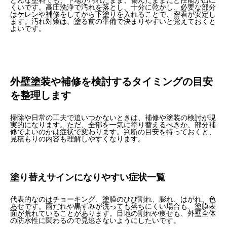
くいです。高圧洗浄で汚れを落とし、十分に乾かし、必要な部分
はケレンや補修をしてから下塗りを入れることで、密着が安定し
ます。汚れ対策は、塗る前の準備で決まりやすいと覚えておくと
よいです。
外壁塗装や補修を検討するタイミングの目安
を整理します
掃除や日常の工夫で追いつかないときは、補修や塗装の検討が現
実的になります。ただ、全部を一気に塗り替えるべきか、部分補
修でよいのかは症状で変わります。判断の目安を持っておくと、
見積もりの内容も理解しやすくなります。
塗り替えサインになりやすい症状一覧
代表的なのはチョーキング、塗膜のひび割れ、膨れ、はがれ、色
あせです。雨だれや黒ずみが洗っても落ちにくい場合も、塗膜表
面が荒れていることがあります。目地の割れや痩せも、外壁全体
の防水性に関わるので見逃さないようにしたいです。