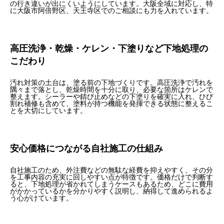
の行き違いが出にくいようにしています。大阪全域に対応し、特
に大阪市阿倍野区、天王寺区でのご相談にも力を入れています。
高圧洗浄・乾燥・ケレン・下塗りなど下地処理の
こだわり
汚れ対策の土台は、塗る前の下地づくりです。高圧洗浄で汚れを
隅々まで落とし、乾燥時間を十分に取り、必要な箇所はケレンで
整えます。シーラーや錆び止めなどの下塗りを確実に入れ、ひび
割れ補修も含めて、塗料が持つ機能を発揮できる状態に整えるこ
とを大切にしています。
安心価格につながる自社施工の仕組み
自社施工のため、外注費などの無駄な経費を抑えやすく、その分
を工事内容の充実に回しやすい点が特徴です。価格だけで判断す
ると、下地処理が省かれてしまうケースもあるため、どこに費用
がかかっているかを分かりやすく説明し、納得して進められるよ
う心がけています。