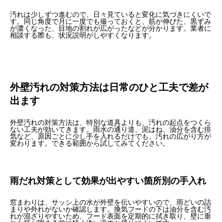
汚れは少しずつ進むので、日々見ていると変化に気づきにくいで
す。同じ角度で月に一度でも撮っておくと、筋が伸びた、黒ずみ
が濃くなった、目地の割れが広がったなどが分かります。業者に
相談する際も、状況説明がしやすくなります。
外壁汚れの対策方法は日常のひと工夫で差が
出ます
外壁汚れの対策方法は、特別な道具よりも、汚れの起点をつくら
ない工夫が効いてきます。雨水の通り道、泥はね、油分を含む排
気など、原因ごとに少し手を入れるだけでも、汚れの広がり方が
変わります。できる範囲から試してみてください。
雨だれ対策として効果が出やすい箇所別の手入れ
窓まわりは、サッシ上の水が外壁を伝いやすいので、雨どいの詰
まりや外れがないか確認します。換気フードの下は油分を含む汚
れが混ざりやすいため、フード表面を定期的に拭き取り、壁に垂