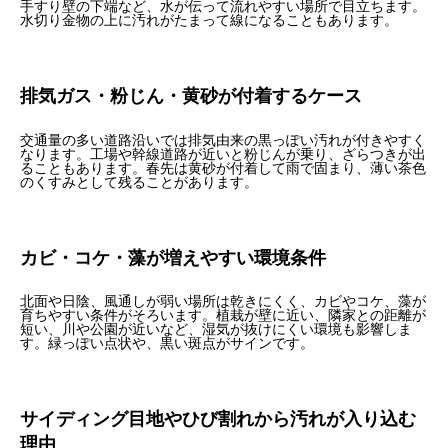
手すり壁の下端など、水が伝って流れやすい場所で目立ちます。
水切り金物の上に汚れがたまって線になることもあります。
排気ガス・粉じん・黄砂が付着するケース
交通量の多い道路沿いでは排気由来の黒っぽい汚れが付きやすく
なります。工場や幹線道路が近いと粉じんが乗り、ざらつきが出
ることもあります。春先は黄砂が付着して雨で固まり、薄い茶色
のくすみとして残ることがあります。
カビ・コケ・藻が増えやすい環境条件
北面や日陰、風通しが弱い場所は乾きにくく、カビやコケ、藻が
育ちやすい条件がそろいます。植栽が壁に近い、隣家との距離が
短い、川や公園が近いなど、湿気が抜けにくい環境も影響しま
す。緑っぽい点状や、黒い斑点がサインです。
サイディング目地やひび割れから汚れが入り込む
理由