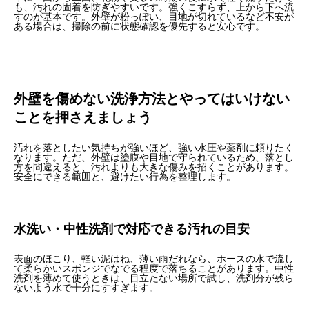
も、汚れの固着を防ぎやすいです。強くこすらず、上から下へ流
すのが基本です。外壁が粉っぽい、目地が切れているなど不安が
ある場合は、掃除の前に状態確認を優先すると安心です。
外壁を傷めない洗浄方法とやってはいけない
ことを押さえましょう
汚れを落としたい気持ちが強いほど、強い水圧や薬剤に頼りたく
なります。ただ、外壁は塗膜や目地で守られているため、落とし
方を間違えると、汚れよりも大きな傷みを招くことがあります。
安全にできる範囲と、避けたい行為を整理します。
水洗い・中性洗剤で対応できる汚れの目安
表面のほこり、軽い泥はね、薄い雨だれなら、ホースの水で流し
て柔らかいスポンジでなでる程度で落ちることがあります。中性
洗剤を薄めて使うときは、目立たない場所で試し、洗剤分が残ら
ないよう水で十分にすすぎます。