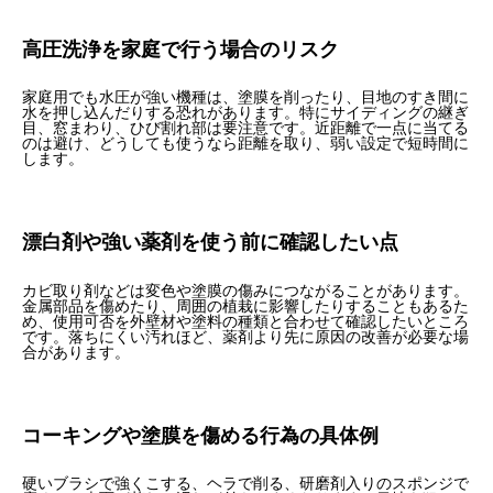
高圧洗浄を家庭で行う場合のリスク
家庭用でも水圧が強い機種は、塗膜を削ったり、目地のすき間に
水を押し込んだりする恐れがあります。特にサイディングの継ぎ
目、窓まわり、ひび割れ部は要注意です。近距離で一点に当てる
のは避け、どうしても使うなら距離を取り、弱い設定で短時間に
します。
漂白剤や強い薬剤を使う前に確認したい点
カビ取り剤などは変色や塗膜の傷みにつながることがあります。
金属部品を傷めたり、周囲の植栽に影響したりすることもあるた
め、使用可否を外壁材や塗料の種類と合わせて確認したいところ
です。落ちにくい汚れほど、薬剤より先に原因の改善が必要な場
合があります。
コーキングや塗膜を傷める行為の具体例
硬いブラシで強くこする、ヘラで削る、研磨剤入りのスポンジで