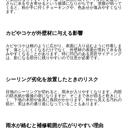
さらに水を引き寄せるという循環になりがちです。塗膜が弱って
くると、粉が手に付くチョーキングや、色あせが進みやすくなり
ます。
カビやコケが外壁材に与える影響
カビやコケは根のように広がり、表面に入り込むように付着しま
す。落としにくくなるだけでなく、外壁材の表面が荒れて水を含
みやすくなることがあります。特に凹凸のある意匠サイディング
は、影になる部分に残りやすいので注意が必要です。
シーリング劣化を放置したときのリスク
目地のシーリングが切れると、雨水が入りやすくなります。内部
の防水紙が最後の砦になりますが、そこまで水が回ると乾きにく
く、下地の木部や金具に負担がかかります。外から見える汚れの
筋が、実は水の通り道になっていることもあります。
雨水が絡むと補修範囲が広がりやすい理由