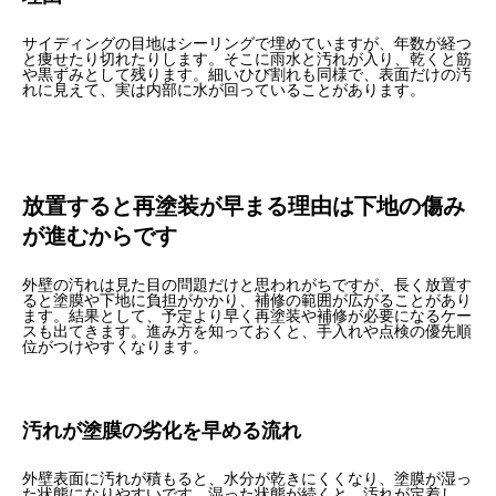
サイディングの目地はシーリングで埋めていますが、年数が経つ
と痩せたり切れたりします。そこに雨水と汚れが入り、乾くと筋
や黒ずみとして残ります。細いひび割れも同様で、表面だけの汚
れに見えて、実は内部に水が回っていることがあります。
放置すると再塗装が早まる理由は下地の傷み
が進むからです
外壁の汚れは見た目の問題だけと思われがちですが、長く放置す
ると塗膜や下地に負担がかかり、補修の範囲が広がることがあり
ます。結果として、予定より早く再塗装や補修が必要になるケー
スも出てきます。進み方を知っておくと、手入れや点検の優先順
位がつけやすくなります。
汚れが塗膜の劣化を早める流れ
外壁表面に汚れが積もると、水分が乾きにくくなり、塗膜が湿っ
た状態になりやすいです。湿った状態が続くと、汚れが定着し、