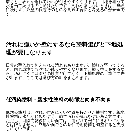
磨くと、表面が荒れて汚れが付きやすくなります。目地を狙って
水を当て続けるのも避けたいです。汚れが落ちないときは、無理
に続けず、外壁の状態そのものを見直す合図と考えるのが安全で
す。
汚れに強い外壁にするなら塗料選びと下地処
理が要になります
日常の手入れで抑えられる汚れもありますが、塗膜が弱ってくる
と、同じ環境でも汚れが残りやすくなります。塗り替えをするな
ら、汚れにくさは塗料の性質だけでなく、下地処理の丁寧さで差
が出ます。ここでは選び方の軸をまとめます。
低汚染塗料・親水性塗料の特徴と向き不向き
低汚染塗料は、汚れが付きにくい性質を持たせた塗料です。親水
性塗料は水となじみやすく、雨で汚れが流れやすい考え方です。
ただし、日陰で乾きにくい面では、雨だけで完全にきれいになる
とは限りません。立地や面ごとの条件で期待値を調整すると失敗
しにくいです。