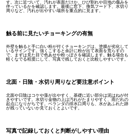
す。次に近づいて、汚れが表面だけか、ひび割れや目地の傷みを
伴っているかを確認します。最後に窓下、換気フード下、水切り
周りなど、汚れが出やすい場所を重点的に見ます。
触る前に見たいチョーキングの有無
外壁を触ると手に白い粉が付くチョーキングは、塗膜が劣化して
いるサインです。強くこすると余計に粉が出て表面を荒らすの
で、まずは見た目で色あせや粉っぽさを確認します。触る場合も
軽くなでる程度にして、写真で残しておくと比較しやすいです。
北面・日陰・水切り周りなど要注意ポイント
北面や日陰はコケや藻が出やすく、基礎に近い部分は泥はねが付
きやすいです。水切り金物の上は汚れがたまりやすく、雨だれの
起点になりがちです。ベランダの排水口周りも、水があふれた跡
が残っていないか見ておくとよいです。
写真で記録しておくと判断がしやすい理由