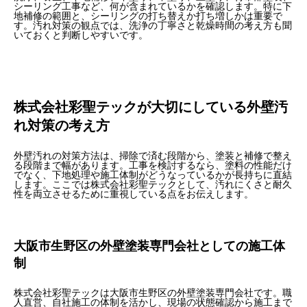
シーリング工事など、何が含まれているかを確認します。特に下
地補修の範囲と、シーリングの打ち替えか打ち増しかは重要で
す。汚れ対策の観点では、洗浄の丁寧さと乾燥時間の考え方も聞
いておくと判断しやすいです。
株式会社彩聖テックが大切にしている外壁汚
れ対策の考え方
外壁汚れの対策方法は、掃除で済む段階から、塗装と補修で整え
る段階まで幅があります。工事を検討するなら、塗料の性能だけ
でなく、下地処理や施工体制がどうなっているかが長持ちに直結
します。ここでは株式会社彩聖テックとして、汚れにくさと耐久
性を両立させるために重視している点をお伝えします。
大阪市生野区の外壁塗装専門会社としての施工体
制
株式会社彩聖テックは大阪市生野区の外壁塗装専門会社です。職
人直営、自社施工の体制を活かし、現場の状態確認から施工まで