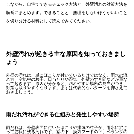
しながら、自宅でできるチェック方法と、外壁汚れの対策方法を
順番にまとめます。できることと、無理をしないほうがいいこと
を切り分ける材料として読んでみてください。
外壁汚れが起きる主な原因を知っておきまし
ょう
外壁の汚れは、単にほこりが付いているだけではなく、雨水の流
れ方、空気中の粒子、日当たりや湿気、外壁のすき間などが重な
って起きます。原因が分かると、汚れやすい場所の見当がつき、
対策も取りやすくなります。まずは代表的なパターンを押さえて
おきましょう。
雨だれ汚れができる仕組みと発生しやすい場所
雨だれは、外壁表面に付いたほこりや排気の粒子が、雨水に混ざ
って筋状に残る汚れです。窓の下、換気フードの下、ベランダの