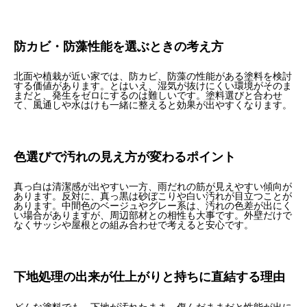
防カビ・防藻性能を選ぶときの考え方
北面や植栽が近い家では、防カビ、防藻の性能がある塗料を検討
する価値があります。とはいえ、湿気が抜けにくい環境がそのま
まだと、発生をゼロにするのは難しいです。塗料選びと合わせ
て、風通しや水はけも一緒に整えると効果が出やすくなります。
色選びで汚れの見え方が変わるポイント
真っ白は清潔感が出やすい一方、雨だれの筋が見えやすい傾向が
あります。反対に、真っ黒は砂ぼこりや白い汚れが目立つことが
あります。中間色のベージュやグレー系は、汚れの色差が出にく
い場合がありますが、周辺部材との相性も大事です。外壁だけで
なくサッシや屋根との組み合わせで考えると安心です。
下地処理の出来が仕上がりと持ちに直結する理由
どんな塗料でも、下地が汚れたまま、傷んだままだと性能が出に